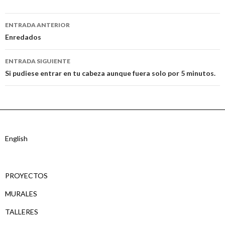
Ir
ENTRADA ANTERIOR
a
Enredados
la
ENTRADA SIGUIENTE
entrada
Si pudiese entrar en tu cabeza aunque fuera solo por 5 minutos.
English
PROYECTOS
MURALES
TALLERES