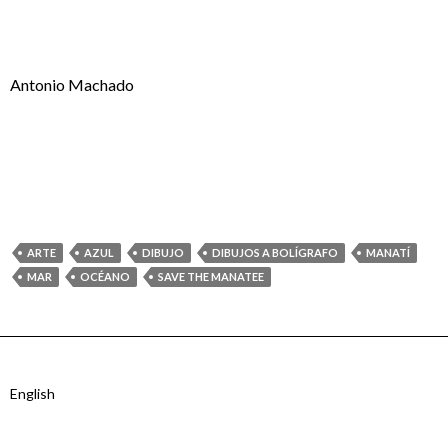
Antonio Machado
ARTE
AZUL
DIBUJO
DIBUJOS A BOLÍGRAFO
MANATÍ
MAR
OCÉANO
SAVE THE MANATEE
English